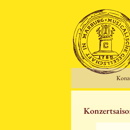
Konze
Konzertsais