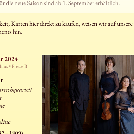
ür die neue Saison sind ab 1. September erhältlich.
it, Karten hier direkt zu kaufen, weisen wir auf unsere
ents hin.
ar 2024
Haus •
Preise B
t
treichquartett
a
ne
oline
2 – 1809),