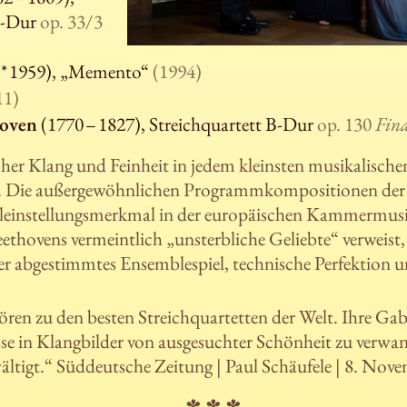
C-Dur
op. 33/3
* 1959), „Memento“
(1994)
11)
hoven
(1770 – 1827), Streichquartett B-Dur
op. 130
Fina
er Klang und Feinheit in jedem kleinsten musikalischen 
. Die außergewöhnlichen Programmkompositionen de
Alleinstellungsmerkmal in der europäischen Kammermusi
thovens vermeintlich „unsterbliche Geliebte“ verweist,
er abgestimmtes Ensemblespiel, technische Perfektion 
ren zu den besten Streichquartetten der Welt. Ihre Ga
se in Klangbilder von ausgesuchter Schönheit zu verwan
ltigt.“ Süddeutsche Zeitung | Paul Schäufele | 8. Nov
✽ ✽ ✽