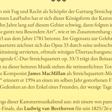
 mit Fug und Recht als Schöpfer der Gattung Streichqu
ganzen Laufbahn hat er sich dieser Königsform der Ka
hn Jahre lang auf diesem Gebiet schwieg, dann folgten
ine gantz neu Besondere Art“, wie er im Zusammenhang
33 aus dem Jahre 1781 betonte. Im Gegensatz zur Geleh
artette zeichnet sich das Opus 33 durch seine unbes
feinsinnig servierten, oftmals witzigen Überraschungs
ngende C-Dur-Streichquartett op. 33/3 trägt den Beina
 zu dieser heiteren Musik stehen die verinnerlichten Tot
che Komponist
James MacMillan
als Streichquartett-M
erinnert er 1994 an einen im selben Jahr gestorbenen 
Gedenken an den Enkel eines Freundes, der wenige Tage
rdings dieser Kammermusikabend aus: mit einem von pur
Finale, das
Ludwig van Beethoven
für sein 1825/26 