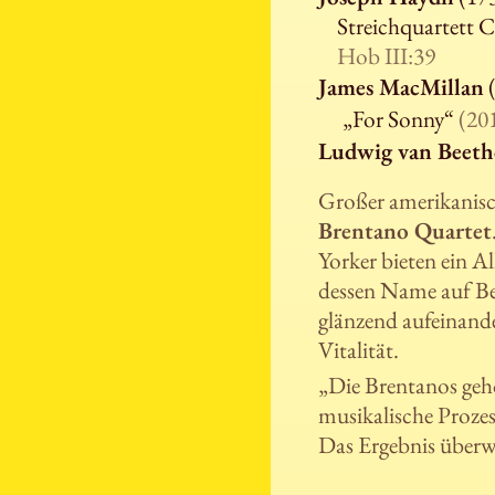
Streichquartett 
Hob III:39
James MacMillan
(
„For Sonny“
(20
Ludwig van Beet
Großer amerikanisch
Brentano Quartet
Yorker bieten ein 
dessen Name auf Bee
glänzend aufeinand
Vitalität.
„Die Brentanos gehö
musikalische Prozes
Das Ergebnis überwä