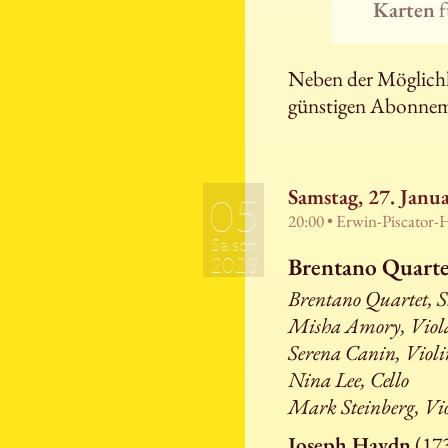
Karten
f
Neben der Möglichke
günstigen Abonnem
Samstag, 27. Janu
05
20:00 • Erwin-Piscator-
Saison
Brentano Quarte
2023
Brentano Quartet, S
Misha Amory, Viol
Serena Canin, Violi
Nina Lee, Cello
Mark Steinberg, Vi
Joseph Haydn
(173