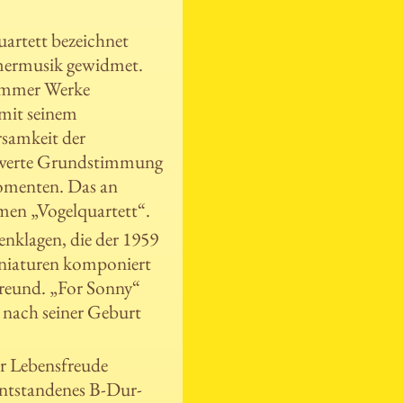
artett bezeichnet
mmermusik gewidmet.
 immer Werke
 mit seinem
rsamkeit der
chwerte Grundstimmung
momenten. Das an
men „Vogelquartett“.
enklagen, die der 1959
iniaturen komponiert
Freund. „For Sonny“
 nach seiner Geburt
er Lebensfreude
entstandenes B-Dur-