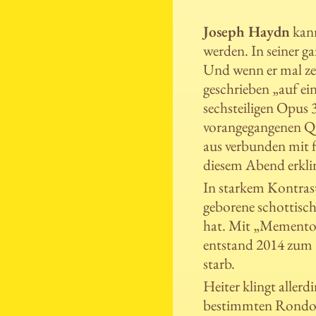
Joseph Haydn
kann
werden. In seiner 
Und wenn er mal ze
geschrieben „auf e
sechsteiligen Opus 
vorangegangenen Qu
aus verbunden mit 
diesem Abend erkli
In starkem Kontrast
geborene schottis
hat. Mit „Memento“ 
entstand 2014 zum 
starb.
Heiter klingt alle
bestimmten Rondo-