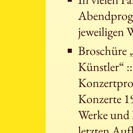
Abendprogr
jeweiligen 
Broschüre 
Künstler“ :
Konzertpr
Konzerte 19
Werke und I
letzten Auf