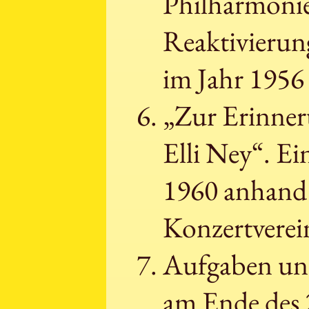
Philharmonie
Reaktivierun
im Jahr 195
„Zur Erinner
Elli Ney“. Ei
1960 anhand 
Konzertverei
Aufgaben und
am Ende des 