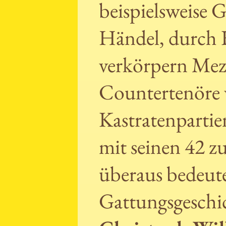
beispielsweise G
Händel, durch 
verkörpern Mez
Countertenöre w
Kastratenpartie
mit seinen 42 z
überaus bedeut
Gattungsgeschic