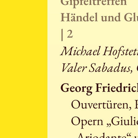
Gipfeltreffen
Händel und Gl
| 2
Michael Hofstet
Valer Sabadus, 
Georg Friedri
Ouvertüren, R
Opern „Giulio
„Ariodante“ 