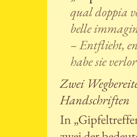
qual doppia vo
belle immagini
– Entflieht, en
habe sie verlo
Zwei Wegbereite
Handschriften
In „Gipfeltreff
zwei der bedeu