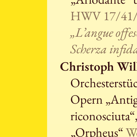
HWV 17/41/
„L’angue offes
Scherza infida
Christoph Wil
Orchesterstüc
Opern „Antig
riconosciuta“
„Orpheus“
Wq