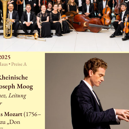
2025
Haus •
Preise A
Rheinische
Joseph Moog
ez, Leitung
r
s Mozart
(1756 –
 zu „Don