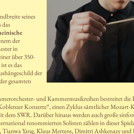
.
ndbreite seines
 das
heinische
inem der
ester in
iner über 350-
ist es das
shängeschild der
der gesamten
erorchester- und Kammermusikreihen bestreitet die 
Koblenzer Konzerte“, einen Zyklus sämtlicher Mozart-K
t dem SWR. Darüber hinaus werden auch große sinfo
nternational renommierten Solisten zählen in dieser Spie
 Tianwa Yang, Klaus Mertens, Dimitri Ashkenazy und Fe