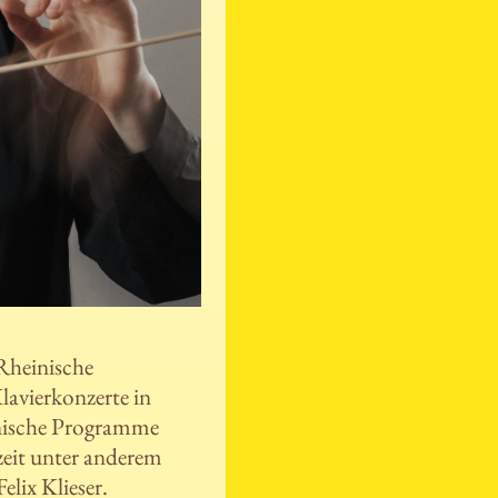
Rheinische
lavierkonzerte in
nische Programme
lzeit unter anderem
lix Klieser.