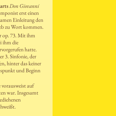
arts
Don Giovanni
omponist erst einen
gsamen Einleitung den
rieb zu Wort kommen.
r op. 73. Mit ihm
i ihm die
vorgerufen hatte.
r 3. Sinfonie, der
n, hinter das keiner
usspunkt und Beginn
 vorausweist auf
eten war. Insgesamt
gediehenen
chweißt.