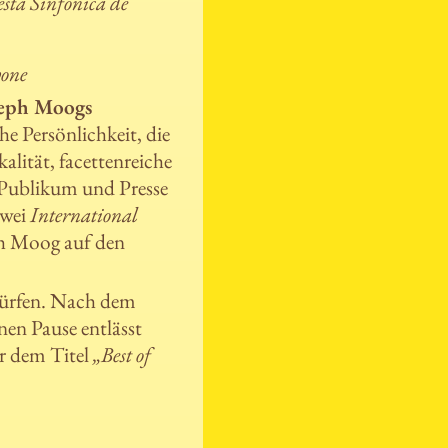
sta Sinfónica de
one
seph Moogs
he Persönlichkeit, die
alität, facettenreiche
n Publikum und Presse
zwei
International
eph Moog auf den
 dürfen. Nach dem
nen Pause entlässt
r dem Titel
„Best of