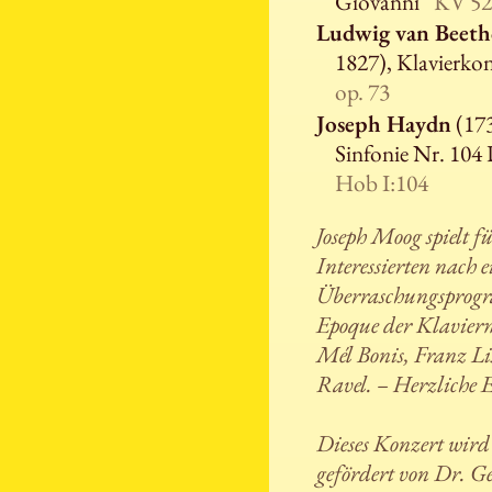
Giovanni“
KV 52
Ludwig van Beet
1827), Klavierko
op. 73
Joseph Haydn
(173
Sinfonie Nr. 10
Hob I:104
Joseph Moog spielt fü
Interessierten nach e
Überraschungsprogr
Epoque der Klavier
Mél Bonis, Franz L
Ravel. – Herzliche 
Dieses Konzert wird
gefördert von Dr. G