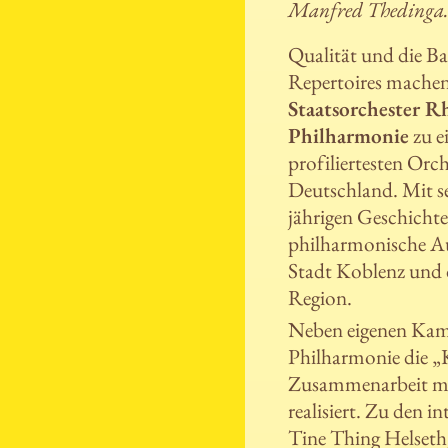
Manfred Thedinga
Qualität und die Ba
Repertoires machen
Staatsorchester R
Philharmonie
zu e
profiliertesten Orch
Deutschland. Mit se
jährigen Geschichte 
philharmonische Au
Stadt Koblenz und 
Region.
Neben eigenen Kamm
Philharmonie die „
Zusammenarbeit mi
realisiert. Zu den i
Tine Thing Helseth,