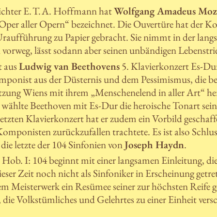
chter E. T. A. Hoffmann hat
Wolfgang Amadeus Moz
 „Oper aller Opern“ bezeichnet. Die Ouvertüre hat der K
Uraufführung zu Papier gebracht. Sie nimmt in der lan
n vorweg, lässt sodann aber seinen unbändigen Lebenst
t aus
Ludwig van Beethovens
5. Klavierkonzert Es-Du
omponist aus der Düsternis und dem Pessimismus, die be
tzung Wiens mit ihrem „Menschenelend in aller Art“ her
wählte Beethoven mit Es-Dur die heroische Tonart seine
letzten Klavierkonzert hat er zudem ein Vorbild geschaffe
omponisten zurückzufallen trachtete. Es ist also Schl
 die letzte der 104 Sinfonien von
Joseph Haydn
.
Hob. I: 104 beginnt mit einer langsamen Einleitung, die
ieser Zeit noch nicht als Sinfoniker in Erscheinung getr
em Meisterwerk ein Resümee seiner zur höchsten Reife 
 die Volkstümliches und Gelehrtes zu einer Einheit vers