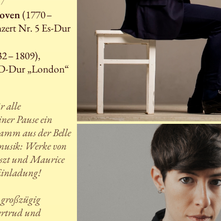
7
hoven
(1770 –
nzert Nr. 5 Es-Dur
2 – 1809),
4 D-Dur „London“
r alle
iner Pause ein
amm aus der Belle
musik: Werke von
iszt und Maurice
Einladung!
 großzügig
ertrud und