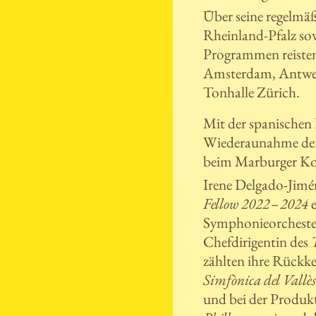
Über seine regelmäß
Rheinland-Pfalz sow
Programmen reisten
Amsterdam, Antwerpe
Tonhalle Zürich.
Mit der spanischen
Wiederaunahme der 
beim Marburger Kon
Irene Delgado-Jimé
Fellow 2022 – 2024
e
Symphonieorchester
Chefdirigentin des
zählten ihre Rück
Simfònica del Vallè
und bei der Produk