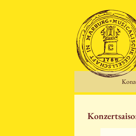
Konze
Konzertsais