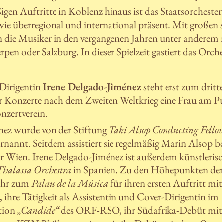
igen Auftritte in Koblenz hinaus ist das Staatsorcheste
ie überregional und international präsent. Mit großen 
 die Musiker in den vergangenen Jahren unter anderem
n oder Salzburg. In dieser Spielzeit gastiert das Orches
 Dirigentin
Irene Delgado-Jiménez
steht erst zum drit
Konzerte nach dem Zweiten Weltkrieg eine Frau am Pul
zertverein.
nez wurde von der Stiftung
Taki Alsop Conducting Fello
rnannt. Seitdem assistiert sie regelmäßig Marin Alsop
 Wien. Irene Delgado-Jiménez ist außerdem künstlerisc
Thalassa Orchestra
in Spanien. Zu den Höhepunkten der
kehr zum
Palau de la Música
für ihren ersten Auftritt m
s
, ihre Tätigkeit als Assistentin und Cover-Dirigentin im
tion
„Candide“
des ORF-RSO, ihr Südafrika-Debüt mi