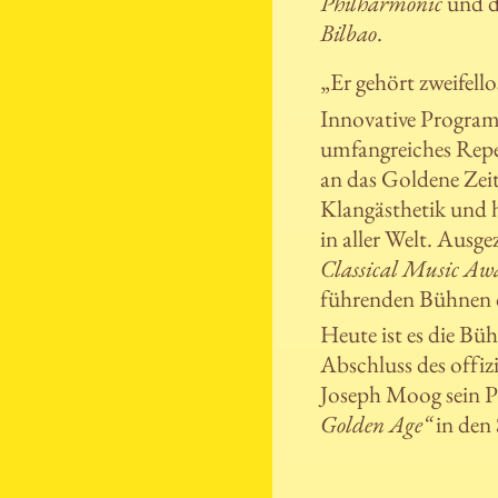
Philharmonic
und 
Bilbao
.
„Er gehört zweifello
Innovative Program
umfangreiches Repert
an das Goldene Zeit
Klangästhetik und h
in aller Welt. Ausg
Classical Music Aw
führenden Bühnen d
Heute ist es die Bü
Abschluss des offiz
Joseph Moog sein P
Golden Age“
in den