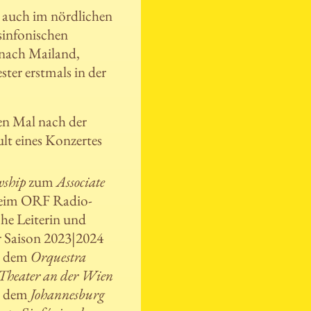
r auch im nördlichen
sinfonischen
 nach Mailand,
ter erstmals in der
ten Mal nach der
t eines Konzertes
wship
zum
Associate
 beim ORF Radio-
he Leiterin und
 Saison 2023|2024
it dem
Orquestra
Theater an der Wien
t dem
Johannesburg