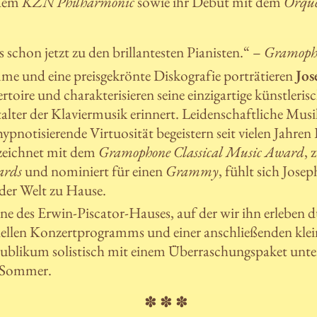
dem
KZN Philharmonic
sowie ihr Debüt mit dem
Orque
s schon jetzt zu den brillantesten Pianisten.“ –
Gramoph
me und eine preisgekrönte Diskografie porträtieren
Jo
oire und charakterisieren seine einzigartige künstlerisc
alter der Klaviermusik erinnert. Leidenschaftliche Musik
ypnotisierende Virtuosität begeistern seit vielen Jahre
ezeichnet mit dem
Gramophone Classical Music Award
, 
ards
und nominiert für einen
Grammy
, fühlt sich Jos
er Welt zu Hause.
hne des Erwin-Piscator-Hauses, auf der wir ihn erleben
iellen Konzertprogramms und einer anschließenden klei
ublikum solistisch mit einem Überraschungspaket unte
 Sommer.
✽ ✽ ✽