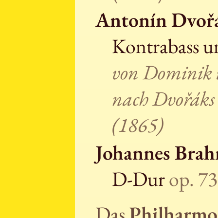
Antonín Dvoř
Kontrabass u
von Dominik
nach Dvořáks 
(1865)
Johannes Bra
D-Dur
op. 73
Das
Philharmo