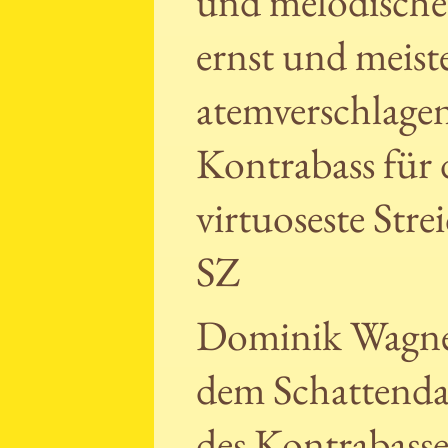
und melodische 
ernst und meiste
atemverschlagen
Kontrabass für 
virtuoseste Str
SZ
Dominik Wagner
dem Schattendas
des Kontrabasses