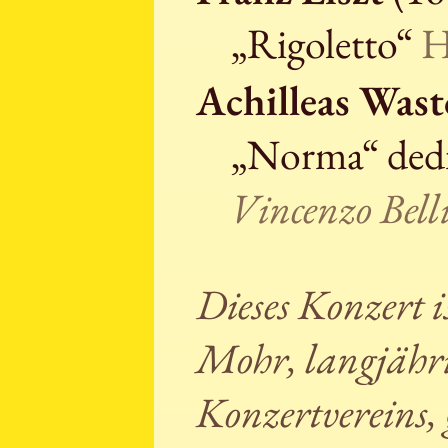
„Rigoletto“
H
Achilleas Wast
„Norma“ dedi
Vincenzo Bell
Dieses Konzert 
Mohr, langjähri
Konzertvereins,