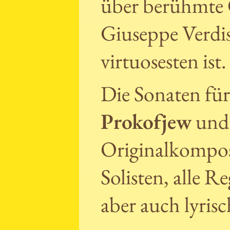
über berühmte 
Giuseppe Verdi
virtuosesten ist.
Die Sonaten für
Prokofjew
un
Originalkompos
Solisten, alle Re
aber auch lyrisc